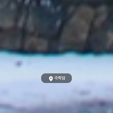
황산공원
황산공원
극락암
천성산
극락암