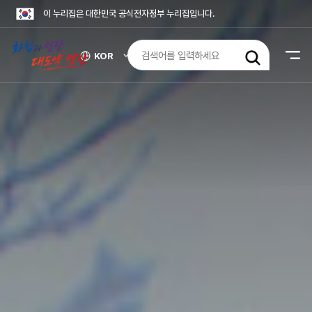
이 누리집은 대한민국 공식전자정부 누리집입니다.
검
KOR
색
외
어
국
어
입
사
력
이
트
바
로
가
기
열
기