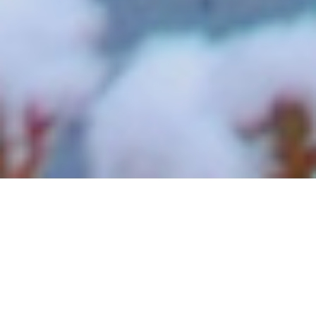
양산
소식
새소식
고시/공고
구인/구직
교육정보
보
새