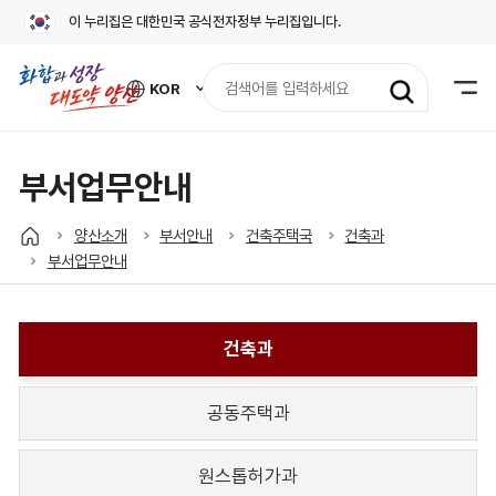
이 누리집은 대한민국 공식전자정부 누리집입니다.
검
KOR
색
외
어
국
어
입
사
력
이
부서업무안내
트
바
로
양산소개
부서안내
건축주택국
건축과
가
부서업무안내
기
열
기
건축과
공동주택과
원스톱허가과