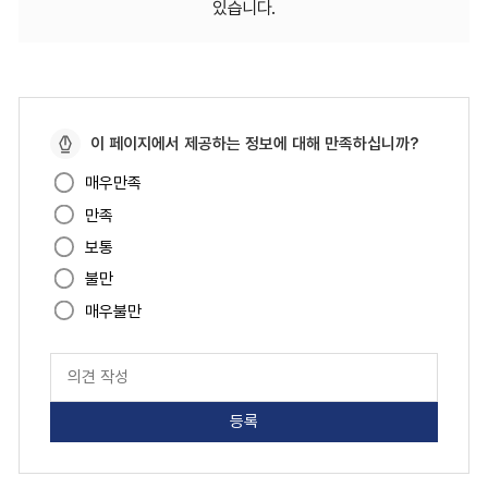
있습니다.
페
이 페이지에서 제공하는 정보에 대해 만족하십니까?
이
매우만족
지
만족
만
족
보통
도
불만
매우불만
페
이
지
만
족
도
평