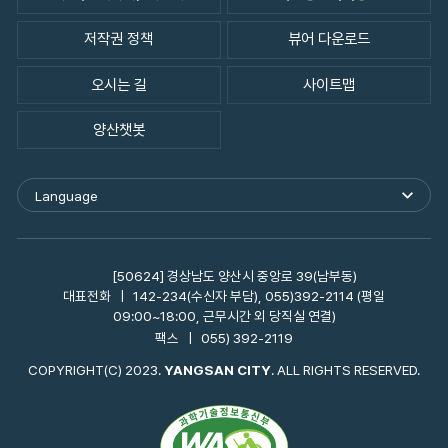
저작권 정책
뷰어 다운로드
오시는 길
사이트맵
양산챗봇
Language
외
국
어
사
이
[50624] 경상남도 양산시 중앙로 39(남부동)
트
대표전화
142-234(수신자 부담), 055)392-2114 (평일
바
09:00~18:00, 근무시간 외 당직실 연결)
로
팩스
055) 392-2119
가
기
COPYRIGHT(C) 2023.
YANGSAN CITY
. ALL RIGHTS RESERVED.
열
기