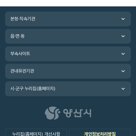
가
입
관
력
본청·직속기관
련
기
관
읍·면·동
바
로
가
부속사이트
기
관내유관기관
시·군구 누리집(홈페이지)
누리집(홈페이지) 개선사항
개인정보처리방침