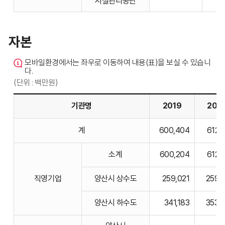
시설관리공단
자본
모바일환경에서는 좌우로 이동하여 내용(표)을 보실 수 있습니
다.
(단위 : 백만원)
기관명
2019
202
자본의
계
600,404
612,
기관명,
2020,
소계
600,204
612,
2021,
2022,
직영기업
양산시 상수도
259,021
259,
2023,
2024
양산시 하수도
341,183
353,
비고에
대한