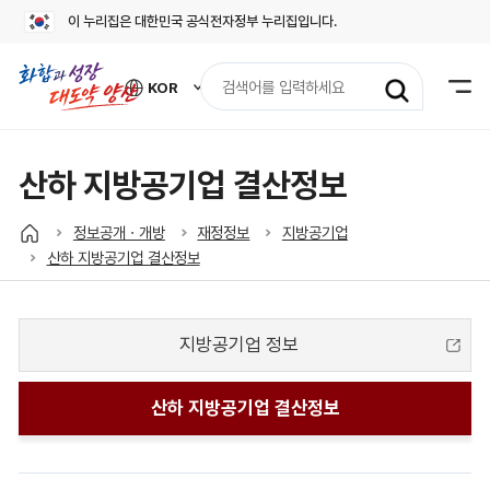
이 누리집은 대한민국 공식전자정부 누리집입니다.
검
KOR
색
외
어
국
어
입
사
력
이
산하 지방공기업 결산정보
트
바
로
정보공개ㆍ개방
재정정보
지방공기업
가
산하 지방공기업 결산정보
기
열
기
지방공기업 정보
산하 지방공기업 결산정보