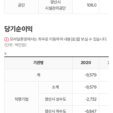
양산시
공단
108.0
표입니다.
시설관리공단
당기순이익
모바일환경에서는 좌우로 이동하여 내용(표)을 보실 수 있습니다.
(단위 : 백만원)
>
기관명
2020
20
당기순이익
계
-9,579
-
기관명,
2020,
소계
-9,579
-
2021,
2022,
직영기업
양산시 상수도
-2,732
2023,
2024
양산시 하수도
-6,847