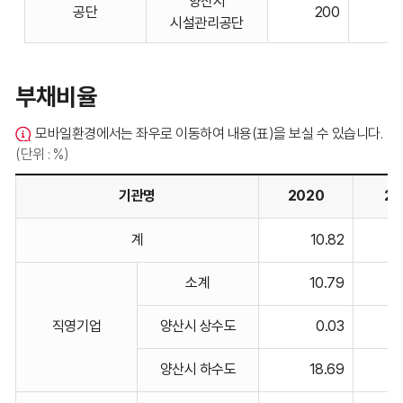
양산시
공단
200
표입니다.
시설관리공단
부채비율
모바일환경에서는 좌우로 이동하여 내용(표)을 보실 수 있습니다.
(단위 : %)
기관명
2020
20
부채비율
계
10.82
기관명,
2020,
소계
10.79
2021,
2022,
직영기업
양산시 상수도
0.03
2023,
2024
양산시 하수도
18.69
비고에
대한