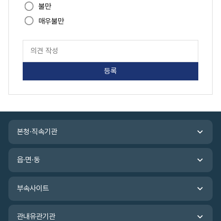
도
불만
매우불만
페
이
지
만
족
도
평
가
입
관
력
본청·직속기관
련
기
관
읍·면·동
바
로
가
부속사이트
기
관내유관기관