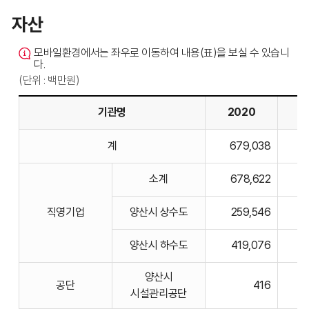
자산
모바일환경에서는 좌우로 이동하여 내용(표)을 보실 수 있습니
다.
(단위 : 백만원)
기관명
2020
2
자산의
계
679,038
6
기관명,
2020,
소계
678,622
6
2021,
2022,
직영기업
양산시 상수도
259,546
2023,
2024
양산시 하수도
419,076
비고에
대한
양산시
공단
416
표입니다.
시설관리공단