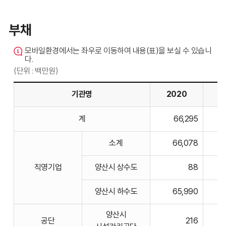
부채
모바일환경에서는 좌우로 이동하여 내용(표)을 보실 수 있습니
다.
(단위 : 백만원)
기관명
2020
2
부채의
계
66,295
기관명,
2020,
소계
66,078
2021,
2022,
직영기업
양산시 상수도
88
2023,
2024
양산시 하수도
65,990
비고에
대한
양산시
공단
216
표입니다.