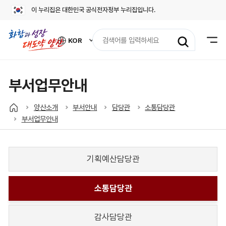
이 누리집은 대한민국 공식전자정부 누리집입니다.
검
KOR
색
외
어
국
어
입
사
력
이
부서업무안내
트
바
로
양산소개
부서안내
담당관
소통담당관
가
부서업무안내
기
열
기
기획예산담당관
소통담당관
감사담당관