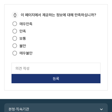
페
이 페이지에서 제공하는 정보에 대해 만족하십니까?
이
매우만족
지
만족
만
족
보통
도
불만
매우불만
페
이
지
만
족
도
평
가
입
관
력
본청·직속기관
련