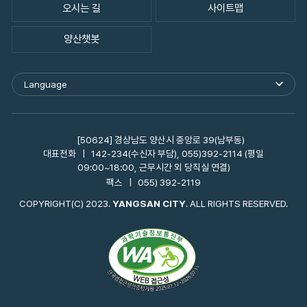
오시는 길
사이트맵
양산챗봇
Language
외
국
어
사
이
[50624] 경상남도 양산시 중앙로 39(남부동)
트
대표전화
142-234(수신자 부담), 055)392-2114 (평일
바
09:00~18:00, 근무시간 외 당직실 연결)
로
팩스
055) 392-2119
가
기
COPYRIGHT(C) 2023.
YANGSAN CITY
. ALL RIGHTS RESERVED.
열
기