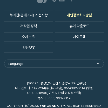
누리집(홈페이지) 개선사항
개인정보처리방침
저작권 정책
뷰어 다운로드
오시는 길
사이트맵
양산챗봇
Language
외
국
어
사
이
[50624] 경상남도 양산시 중앙로 39(남부동)
트
대표전화
142-234(수신자 부담), 055)392-2114 (평일
바
09:00~18:00, 근무시간 외 당직실 연결)
로
팩스
055) 392-2119
가
기
COPYRIGHT(C) 2023.
YANGSAN CITY
. ALL RIGHTS RESERVED.
열