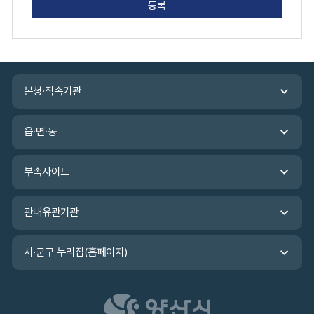
만
족
도
평
가
입
관
력
본청·직속기관
련
기
관
읍·면·동
바
로
가
부속사이트
기
관내유관기관
시·군구 누리집(홈페이지)