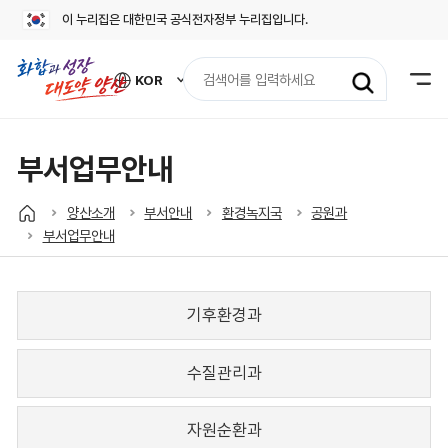
이 누리집은 대한민국 공식전자정부 누리집입니다.
검
KOR
색
외
어
국
어
입
사
력
이
부서업무안내
트
바
로
양산소개
부서안내
환경녹지국
공원과
가
부서업무안내
기
열
기
기후환경과
수질관리과
자원순환과