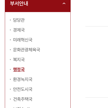
부서안내
담당관
경제국
미래혁신국
문화관광체육국
복지국
행정국
환경녹지국
안전도시국
건축주택국