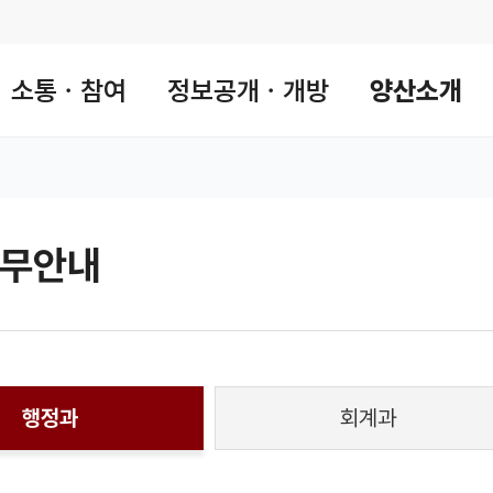
소통ㆍ참여
정보공개ㆍ개방
양산소개
무안내
 공유 리스트 열기
본문 인쇄
행정과
회계과