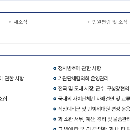
새소식
민원편람 및 소식
청사방호에 관한 사항
에 관한 사항
기관단체협의회 운영관리
전국 및 도내 시장. 군수. 구청장협
소집
국내외 자치단체간 자매결연 및 교
직장예비군 및 민방위대원 편성 운
과 소관 서무, 예산, 경리 및 물품관
그 밖에 타 국 ·과 ·담당관, 과 내 