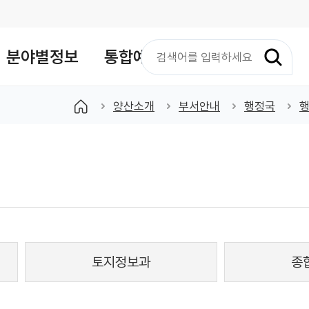
검
분야별정보
통합예약
색
어
입
양산소개
부서안내
행정국
력
토지정보과
종