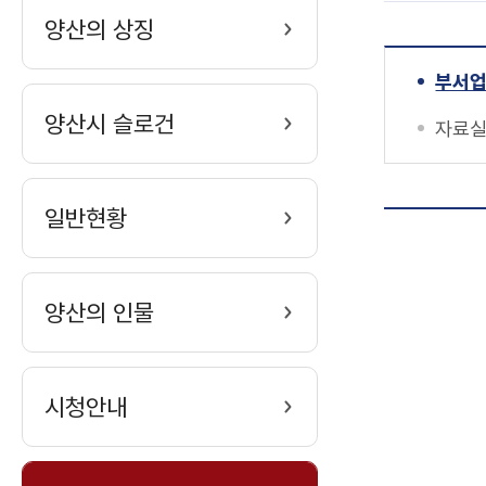
양산의 상징
부서
양산시 슬로건
자료
일반현황
양산의 인물
시청안내