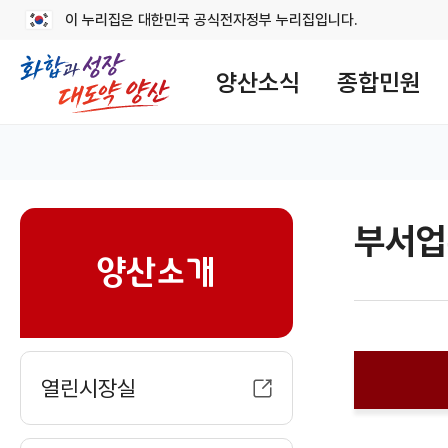
이 누리집은 대한민국 공식전자정부 누리집입니다.
메
뉴
양산소식
종합민원
구
성
홈
부서업
sns
양산소개
열린시장실