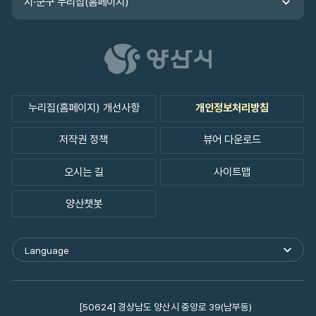
시·군구 누리집(홈페이지)
누리집(홈페이지) 개선사항
개인정보처리방침
저작권 정책
뷰어 다운로드
오시는 길
사이트맵
양산챗봇
Language
외
국
어
사
이
[50624] 경상남도 양산시 중앙로 39(남부동)