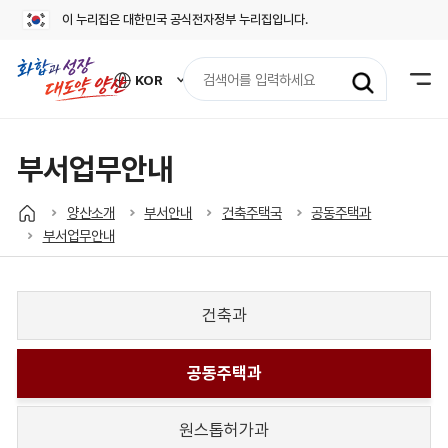
이 누리집은 대한민국 공식전자정부 누리집입니다.
검
KOR
색
외
어
국
어
입
사
력
이
부서업무안내
트
바
로
양산소개
부서안내
건축주택국
공동주택과
가
부서업무안내
기
열
기
건축과
공동주택과
원스톱허가과