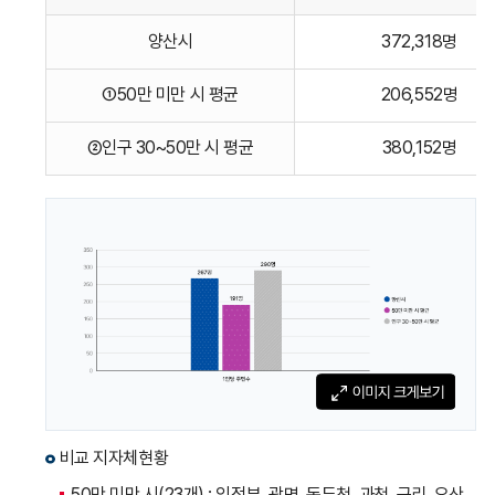
공무원
양산시
372,318명
1인당
주민수를
①50만 미만 시 평균
206,552명
지자체
유형별,
②인구 30~50만 시 평균
380,152명
공무원
1인당
주민수
(주민수,
공무원수,
1인당
주민수)
로
나타낸
표입니다.
비교 지자체현황
50만 미만 시(23개) : 의정부, 광명, 동두천, 과천, 구리, 오산,