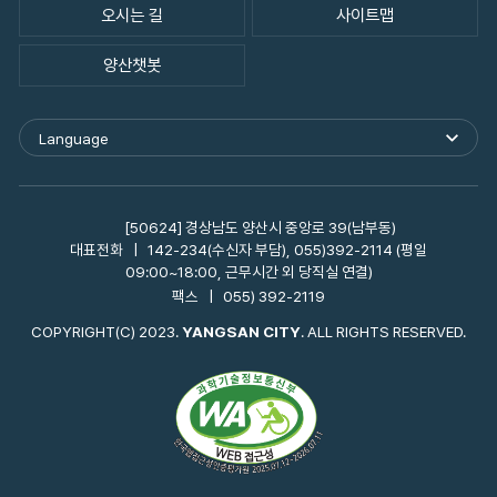
오시는 길
사이트맵
양산챗봇
Language
외
국
어
사
이
[50624] 경상남도 양산시 중앙로 39(남부동)
트
대표전화
142-234(수신자 부담), 055)392-2114 (평일
바
09:00~18:00, 근무시간 외 당직실 연결)
로
팩스
055) 392-2119
가
기
COPYRIGHT(C) 2023.
YANGSAN CITY
. ALL RIGHTS RESERVED.
열
기