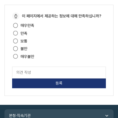
페
이 페이지에서 제공하는 정보에 대해 만족하십니까?
이
매우만족
지
만족
만
족
보통
도
불만
매우불만
페
이
지
만
족
도
평
가
입
관
력
본청·직속기관
련