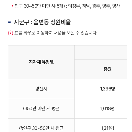
인구 30~50만 미만 시(5개) : 의정부, 하남, 광주, 양주, 양산
시군구 : 읍면동 정원비율
표를 좌우로 이동하여 내용을 보실 수 있습니다.
지자체 유형별
총원
현장공무원
양산시
1,396명
시군구
-
읍면동
①50만 미만 시 평균
1,018명
정원비율의
지자체
유형별,
②인구 30~50만 시 평균
1,311명
현장공무원