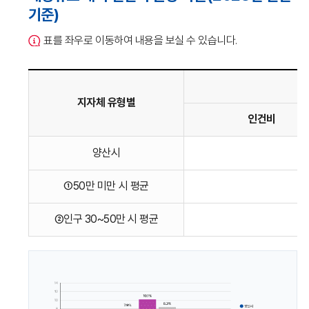
기준)
표를 좌우로 이동하여 내용을 보실 수 있습니다.
지자체 유형별
인건비
재정규모
양산시
1
대비
인건비
①50만 미만 시 평균
9
운영
비율
②인구 30~50만 시 평균
11
(2024년
결산기준)
을
지자체유형별,
재정규모