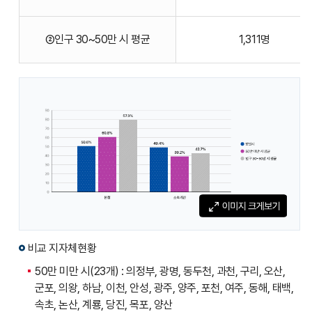
비율의
지자체
②인구 30~50만 시 평균
1,311명
유형별,
현장공무원
비율
(총원,
본청,
소속기관)
에
대한
표입니다.
비교 지자체현황
50만 미만 시(23개) : 의정부, 광명, 동두천, 과천, 구리, 오산,
군포, 의왕, 하남, 이천, 안성, 광주, 양주, 포천, 여주, 동해, 태백,
속초, 논산, 계룡, 당진, 목포, 양산