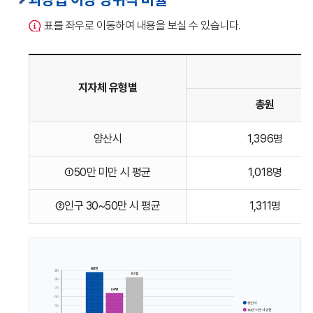
표를 좌우로 이동하여 내용을 보실 수 있습니다.
지자체 유형별
총원
과장급
양산시
1,396명
이상
상위직
①50만 미만 시 평균
1,018명
비율의
지자체
②인구 30~50만 시 평균
1,311명
유형별,
과장급
이상
비율
(총원,
과장급,