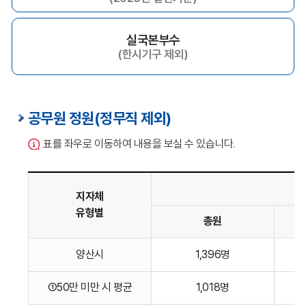
실국본부수
(한시기구 제외)
공무원 정원(정무직 제외)
표를 좌우로 이동하여 내용을 보실 수 있습니다.
지자체
유형별
총원
공무원
양산시
1,396명
정원의
지자체
①50만 미만 시 평균
1,018명
유형별,