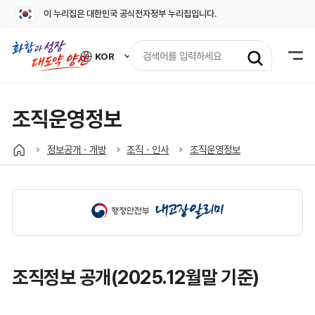
이 누리집은 대한민국 공식전자정부 누리집입니다.
검
KOR
색
외
어
국
어
입
사
력
이
조직운영정보
트
바
로
정보공개ㆍ개방
조직ㆍ인사
조직운영정보
가
기
열
기
조직정보 공개(2025.12월말 기준)