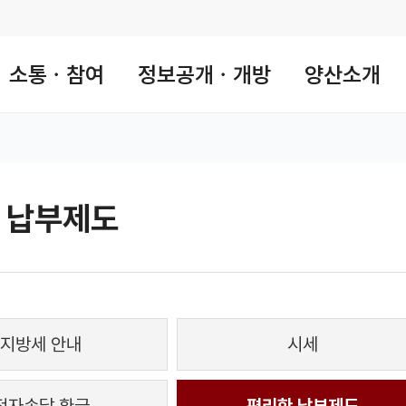
소통ㆍ참여
정보공개ㆍ개방
양산소개
 납부제도
 공유 리스트 열기
본문 인쇄
지방세 안내
시세