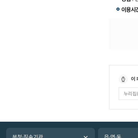
이용시
페
이
이
페
지
이
만
지
만
족
족
도
도
평
관
가
본청·직속기관
읍·면·동