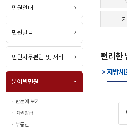
민원안내
지
민원발급
편리한
민원사무편람 및 서식
지방세
분야별민원
한눈에 보기
여권발급
부동산