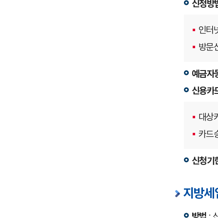
신청방
인터넷
방문신
예금자
신용카
대상카
카드승
신청기
지방세입
방법
: 