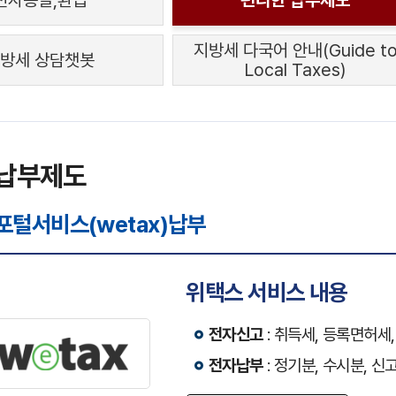
전자송달,환급
편리한 납부제도
지방세 다국어 안내(Guide t
방세 상담챗봇
Local Taxes)
 납부제도
포털서비스(wetax)납부
위택스 서비스 내용
전자신고
: 취득세, 등록면허세
전자납부
: 정기분, 수시분, 신