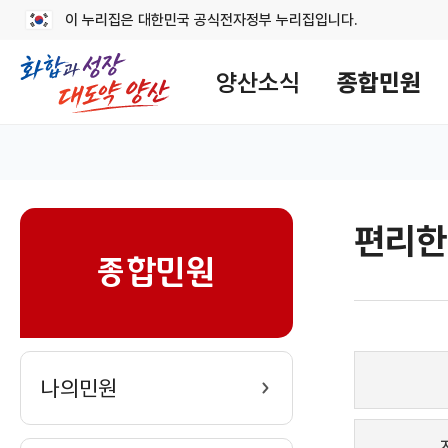
이 누리집은 대한민국 공식전자정부 누리집입니다.
메
뉴
양산소식
종합민원
구
성
홈
편리한
sns
종합민원
나의민원