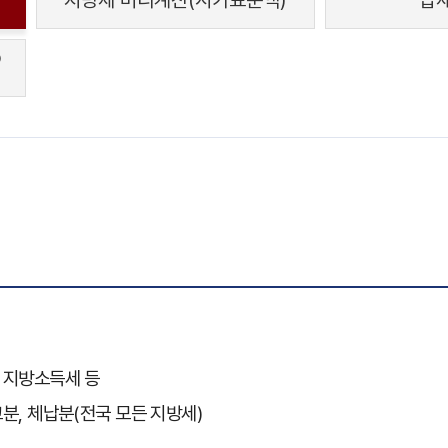
지방세 미리계산(시가표준액)
납
o
, 지방소득세 등
고분, 체납분(전국 모든 지방세)