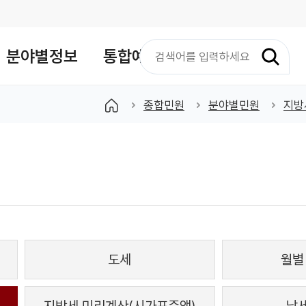
검
분야별정보
통합예약
색
어
입
종합민원
분야별민원
지방
력
도세
월별