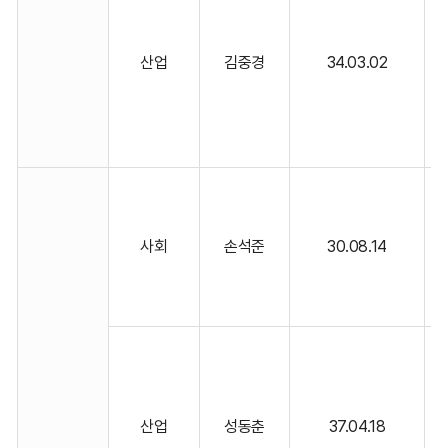
산업
김중경
34.03.02
양
노
양
사회
손석준
30.08.14
권
신
산업
성동춘
37.04.18