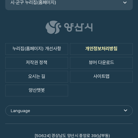
시·군구 누리집(홈페이지)
누리집(홈페이지) 개선사항
개인정보처리방침
저작권 정책
뷰어 다운로드
오시는 길
사이트맵
양산챗봇
Language
외
국
어
사
이
[50624] 경상남도 양산시 중앙로 39(남부동)