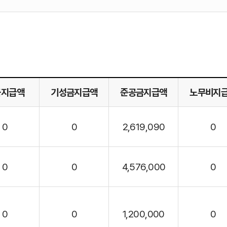
입
색
력
종
료
금지급액
기성금지급액
준공금지급액
노무비지
일
선
0
0
2,619,090
0
택/
0
0
4,576,000
0
입
력
0
0
1,200,000
0