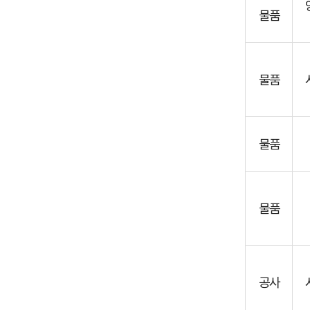
노
물품
무
비
지
급
물품
액,
계
약
물품
ㅇ
일
순
물품
으
로
안
내
공사
하