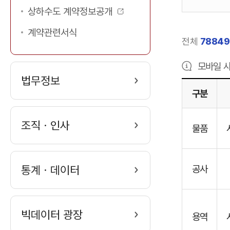
입
상하수도 계약정보공개
색
력
계약관련서식
전체
78849
최
모바일 사
대
법무정보
구분
금
양
액
조직ㆍ인사
물품
산
시
입
대
통계ㆍ데이터
공사
금
력
지
급
빅데이터 광장
목
용역