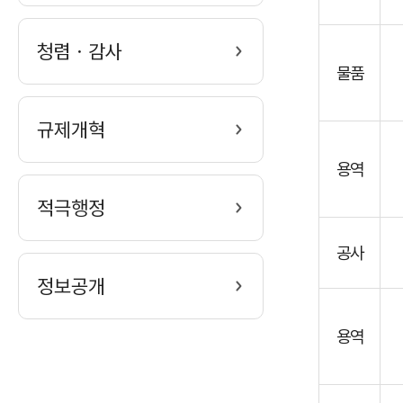
록
을
청렴ㆍ감사
구
물품
분,
관
서
규제개혁
명,
용역
계
약
적극행정
명,
지
공사
급
정보공개
액
총
용역
계,
선