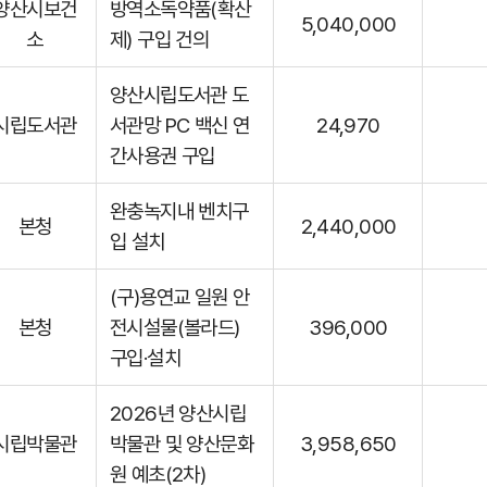
양산시보건
방역소독약품(확산
5,040,000
소
제) 구입 건의
양산시립도서관 도
시립도서관
서관망 PC 백신 연
24,970
간사용권 구입
완충녹지내 벤치구
본청
2,440,000
입 설치
(구)용연교 일원 안
본청
전시설물(볼라드)
396,000
구입·설치
2026년 양산시립
시립박물관
박물관 및 양산문화
3,958,650
원 예초(2차)