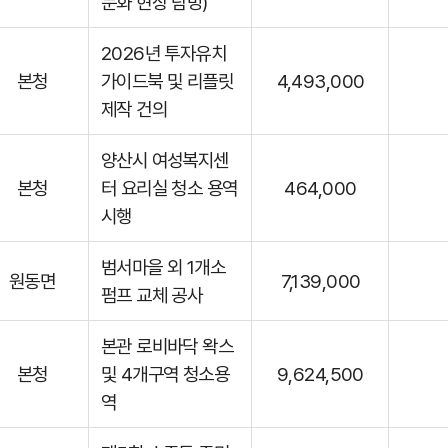
문화 현장 탐방)
2026년 투자유치
본청
가이드북 및 리플릿
4,493,000
제작 건의
양산시 여성복지센
본청
터 요리실 청소 용역
464,000
시행
범서마을 외 1개소
원동면
7,139,000
펌프 교체 공사
본관 로비바닥 왁스
본청
및 4개구역 청소용
9,624,500
역