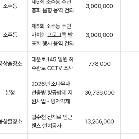
제5회 소주동 주민
소주동
3,000,000
총회 음향 용역 건의
제5회 소주동 주민
소주동
자치회 프로그램 발
3,000,000
표회 행사 용역 건의
대운로 145 일원 하
웅상출장소
778,000
수관로 CCTV 조사
2026년 소나무재
본청
선충병 항공방제 지
36,736,000
원사업 - 방제약제
혈수천 산책로 인근
웅상출장소
13,266,000
휀스 설치공사