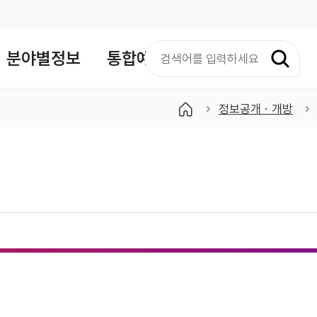
검
분야별정보
통합예약
색
어
입
정보공개ㆍ개방
력