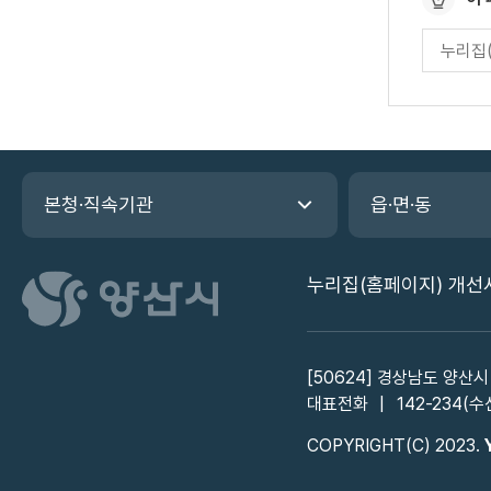
이
페
지
이
만
지
만
족
족
도
도
평
관
가
본청·직속기관
읍·면·동
련
입
기
력
관
누리집(홈페이지) 개선
바
로
가
기
[50624] 경상남도 양산시
대표전화
142-234(수
COPYRIGHT(C) 2023.