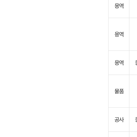
금
용역
지
급
액,
기
용역
성
금
지
용역
급
액,
준
물품
공
금
지
공사
급
액,