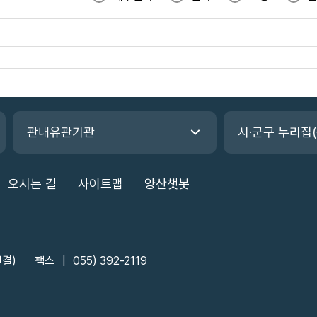
관내유관기관
시·군구 누리집
오시는 길
사이트맵
양산챗봇
연결)
팩스
055) 392-2119