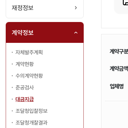
재정정보
계약정보
검
계약구
자체발주계획
색
제
계약현황
계
계약금
목
수의계약현황
약
업
업체명
준공검사
금
대금지급
체
조달청입찰정보
액
명
조달청개찰결과
검