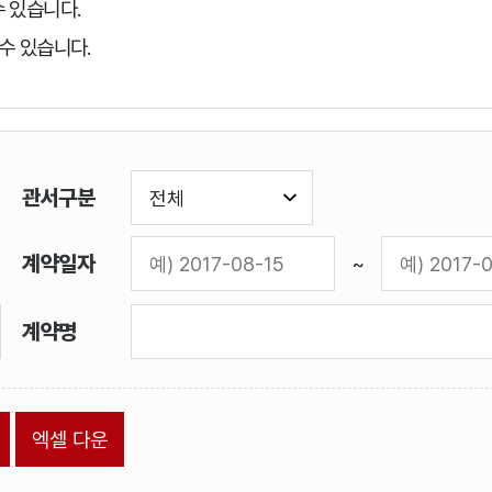
 있습니다.
수 있습니다.
관서구분
계
계약일자
~
약
계
계약명
일
약
자
명
검