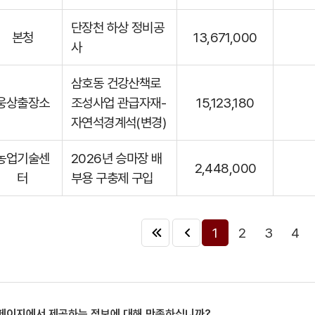
단장천 하상 정비공
본청
13,671,000
사
삼호동 건강산책로
웅상출장소
조성사업 관급자재-
15,123,180
자연석경계석(변경)
농업기술센
2026년 승마장 배
2,448,000
터
부용 구충제 구입
1
2
3
4
 페이지에서 제공하는 정보에 대해 만족하십니까?