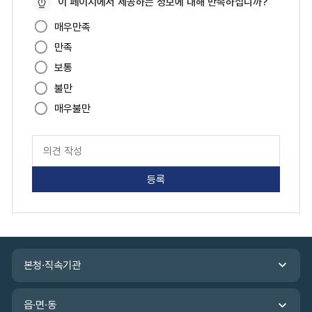
이 페이지에서 제공하는 정보에 대해 만족하십니까?
이
매우만족
지
만족
만
족
보통
도
불만
매우불만
페
이
지
만
족
도
평
가
입
관
력
본청·직속기관
련
기
관
읍·면·동