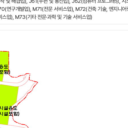
작 및 배급업), J61(우편 및 통신업), J62(컴퓨터 프로그래밍, 시
M70(연구개발업), M71(전문 서비스업), M72(건축 기술, 엔지니
스업), M73(기타 전문·과학 및 기술 서비스업)