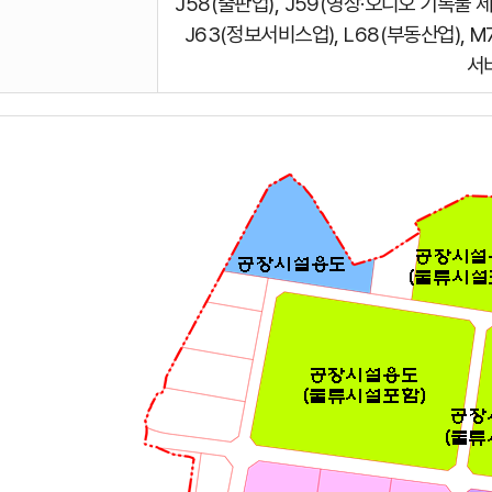
J58(출판업), J59(영상·오디오 기록물 제
J63(정보서비스업), L68(부동산업), 
서비