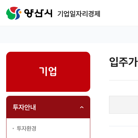
메
뉴
기업일자리경제
구
성
홈
입주가
sns
기업
투자안내
투자환경