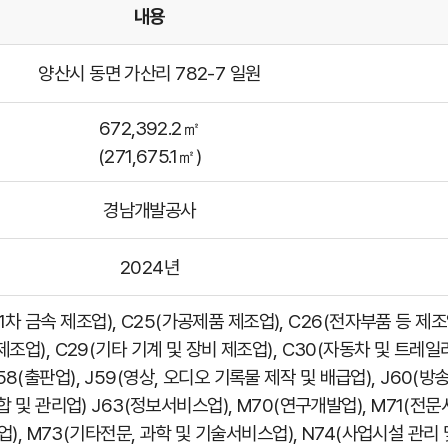
내용
양산시 동면 가산리 782-7 일원
672,392.2㎡
(271,675.1㎡)
경남개발공사
2024년
1차 금속 제조업), C25(가공제품 제조업), C26(전자부품 등 제조업
조업), C29(기타 기계 및 장비 제조업), C30(자동차 및 트레일러
(출판업), J59(영상, 오디오 기록물 제작 및 배급업), J60(방송업
합 및 관리업) J63(정보서비스업), M70(연구개발업), M71(전문
, M73(기타전문, 과학 및 기술서비스업), N74(사업시설 관리 및