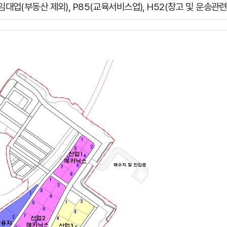
(임대업(부동산 제외), P85(교육서비스업), H52(창고 및 운송관