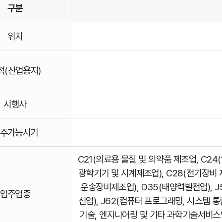
구분
위치
적(산업용지)
시행사
주가능시기
C21(의료용 물질 및 의약품 제조업, C24(
광학기기 및 시계제조업), C28(전기장비 제
운송장비제조업), D35(태양력발전업), J58
입주업종
신업), J62(컴퓨터 프로그래밍, 시스템 통
기술, 엔지니어링 및 기타 과학기술서비스업)