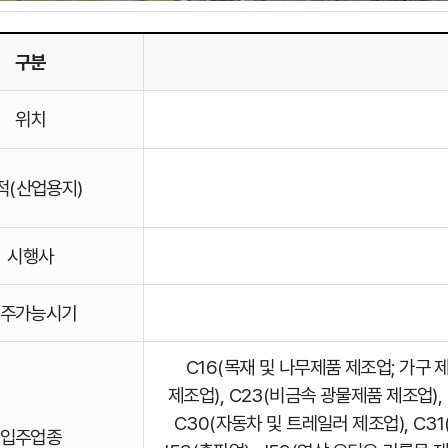
구분
마트밸리
위치
지의
적(산업용지)
시행사
주가능시기
C16(목재 및 나무제품 제조업; 가구 
제조업), C23(비금속 광물제품 제조업), 
C30(자동차 및 트레일러 제조업), C31
입주업종