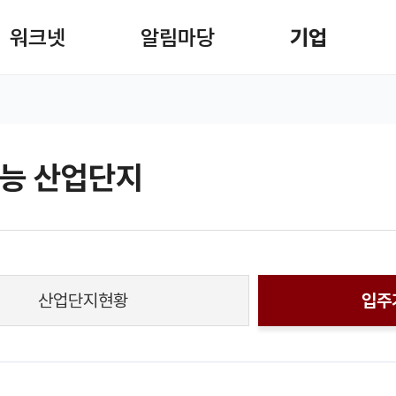
사이트맵
워크넷
알림마당
기업
검
능 산업단지
 공유 리스트 열기
본문 인쇄
산업단지현황
입주