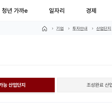
청년 가까e
일자리
경제
색창 열기
기업
투자안내
산업단지
가능 산업단지
조성완료 산