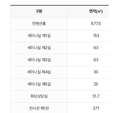
구분
면적(㎡)
취업관련
컨벤션홀
877.5
사이트의
사이트명,
세미나실 제1실
153
주소를
상세히
세미나실 제2실
63
안내하는
표입니다.
세미나실 제3실
63
세미나실 제4실
30
세미나실 제5실
25
화상상담실
51.7
전시관 제1관
371