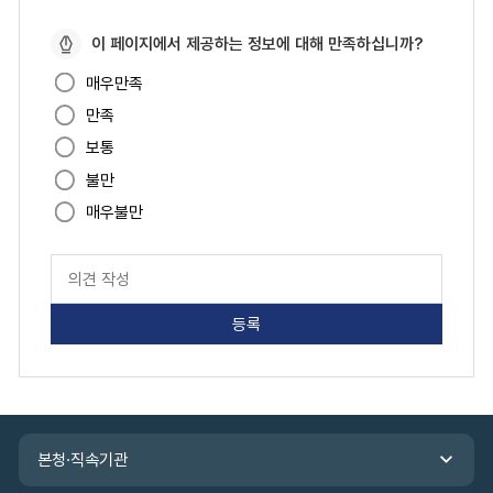
페
이 페이지에서 제공하는 정보에 대해 만족하십니까?
이
매우만족
지
만족
만
족
보통
도
불만
매우불만
페
이
지
만
족
도
평
가
입
관
력
본청·직속기관
련
기