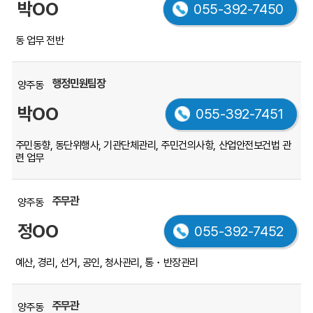
박OO
055-392-7450
록
을
동 업무 전반
부
서,
직
행정민원팀장
양주동
위,
박OO
055-392-7451
이
름,
주민동향, 동단위행사, 기관단체관리, 주민건의사항, 산업안전보건법 관
전
련 업무
화
번
호,
주무관
양주동
업
정OO
055-392-7452
무
내
예산, 경리, 선거, 공인, 청사관리, 통・반장관리
용
순
서
주무관
양주동