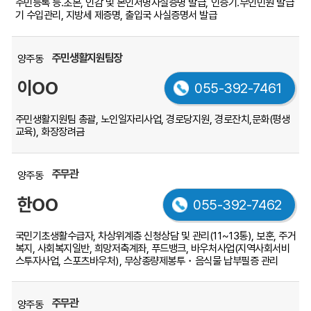
주민등록 등.초본, 인감 및 본인서명사실증명 발급, 인증기.무인민원 발급
기 수입관리, 지방세 제증명, 출입국 사실증명서 발급
주민생활지원팀장
양주동
이OO
055-392-7461
주민생활지원팀 총괄, 노인일자리사업, 경로당지원, 경로잔치,
문화(평생
교육), 화장장려금
주무관
양주동
한OO
055-392-7462
국민기초생활수급자, 차상위계층 신청상담 및 관리(11~13통), 보훈, 주거
복지, 사회복지일반, 희망저축계좌, 푸드뱅크, 바우처사업(지역사회서비
스투자사업, 스포츠바우처), 무상종량제봉투・음식물 납부필증 관리
주무관
양주동