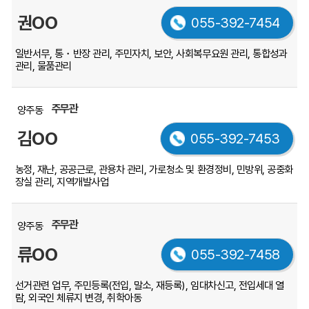
대
권OO
로
055-392-7454
안
내
일반서무, 통・반장 관리, 주민자치, 보안, 사회복무요원 관리, 통합성과
관리, 물품관리
하
는
표
주무관
양주동
입
김OO
니
055-392-7453
다.
농정, 재난, 공공근로, 관용차 관리, 가로청소 및 환경정비, 민방위, 공중화
장실 관리, 지역개발사업
주무관
양주동
류OO
055-392-7458
선거관련 업무, 주민등록(전입, 말소, 재등록), 임대차신고, 전입세대 열
람, 외국인 체류지 변경, 취학아동