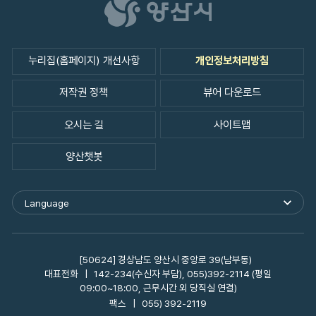
누리집(홈페이지) 개선사항
개인정보처리방침
저작권 정책
뷰어 다운로드
오시는 길
사이트맵
양산챗봇
Language
외
국
어
사
이
[50624] 경상남도 양산시 중앙로 39(남부동)
트
대표전화
142-234(수신자 부담), 055)392-2114 (평일
바
09:00~18:00, 근무시간 외 당직실 연결)
로
팩스
055) 392-2119
가
기