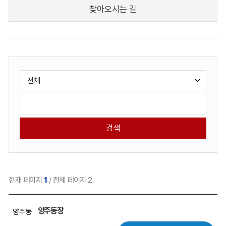
찾아오시는 길
게
검
시
색
판
유
검
검
형
색
색
선
어
택
현재 페이지
1
/ 전체 페이지 2
직
양주동장
양주동
원
목