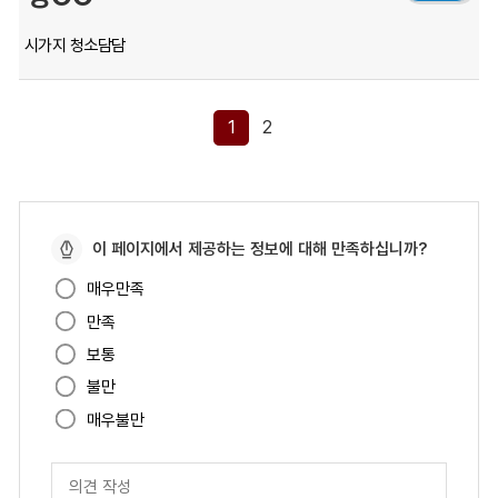
시가지 청소담담
1
2
페
이 페이지에서 제공하는 정보에 대해 만족하십니까?
이
매우만족
지
만족
만
족
보통
도
불만
매우불만
페
이