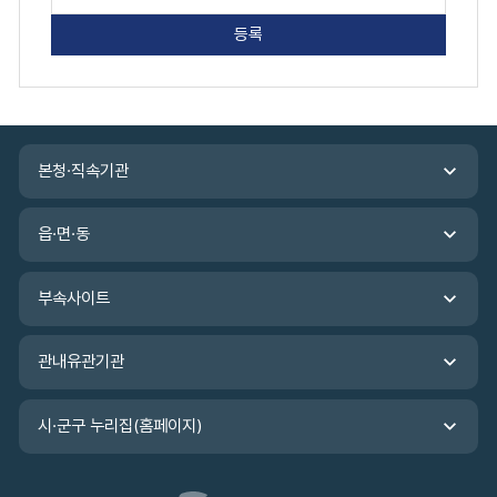
지
만
족
도
평
가
입
관
력
본청·직속기관
련
기
관
읍·면·동
바
로
가
부속사이트
기
관내유관기관
시·군구 누리집(홈페이지)