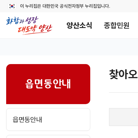
이 누리집은 대한민국 공식전자정부 누리집입니다.
메
뉴
양산소식
종합민원
구
성
홈
찾아오
sns
읍면동안내
읍면동안내