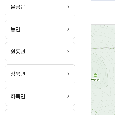
물금읍
동면
원동면
상북면
하북면