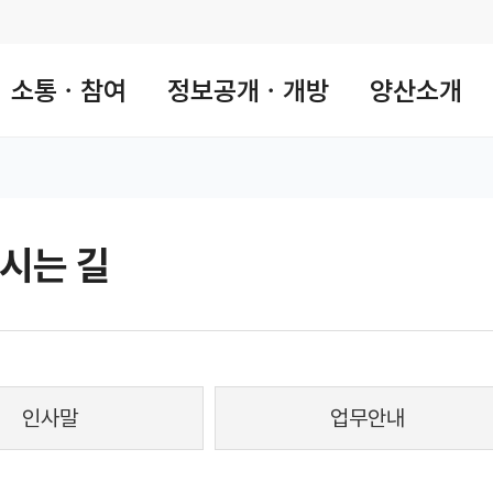
소통ㆍ참여
정보공개ㆍ개방
양산소개
시는 길
 공유 리스트 열기
본문 인쇄
인사말
업무안내