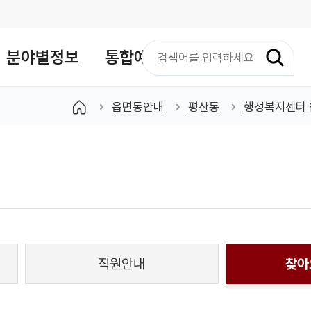
검
분야별정보
통합예약
색
어
입
읍면동안내
평산동
행정복지센터 
력
직원안내
찾아