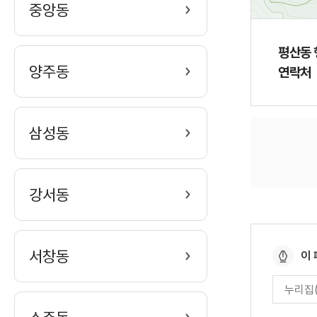
중앙동
평산동
양주동
연락처
삼성동
강서동
페
서창동
이
이
페
지
이
만
지