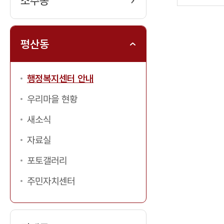
소주동
만
족
족
도
도
평
평산동
가
입
력
행정복지센터 안내
우리마을 현황
새소식
자료실
포토갤러리
주민자치센터