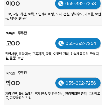
대
이OO
055-392-7253
로
안
도로, 교량, 하천, 토목, 자연재해 예방, 도시, 건설, 상하수도, 가로등, 보안
내
등, 체육시설 관리
하
는
주무관
하북면
표
입
고OO
055-392-7254
니
다.
일반서무, 문화예술, 교육지원, 교통, 이통반 관리, 하북체육공원 운영 지
원, 물품, 보안
주무관
하북면
박OO
055-392-7256
차량운전, 불법쓰레기 투기 단속 및 환경정비, 환경미화원 관리, 옥외광고
물, 공중화장실 관리