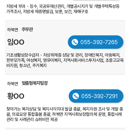
지방세 부과・징수, 국공유재산관리, 개별공시지가 및 개별주택특성등
가격조사, 지방세 제증명발급, 보훈, 보건, 재해구호
주무관
하북면
임OO
055-392-7265
기초생활보장수급자・차상위계층 상담 및 관리, 장애인복지, 아동복지,
한부모가족, 여성복지, 영유아복지, 지역사회서비스투자사업, 초중고교육
비지원, 청소년, 주거복지
맞춤형복지팀장
하북면
황OO
055-392-7291
찾아가는 복지상담 및 복지사각지대 발굴 총괄, 복지자원 조사 및 개발 총
괄, 의료요양 통합돌봄 총괄, 하북면 지역사회보장협의체 운영, 통합사례
관리 및 사례관리 슈퍼비전 제공