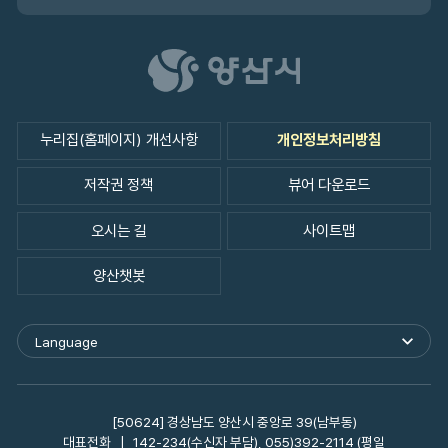
누리집(홈페이지) 개선사항
개인정보처리방침
저작권 정책
뷰어 다운로드
오시는 길
사이트맵
양산챗봇
Language
외
국
어
사
이
[50624] 경상남도 양산시 중앙로 39(남부동)
트
대표전화
142-234(수신자 부담), 055)392-2114 (평일