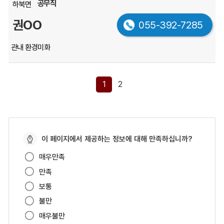
공무직
하북면
권OO
055-392-7285
관내 환경미화
1
2
페
이 페이지에서 제공하는 정보에 대해 만족하십니까?
이
매우만족
지
만족
만
족
보통
도
불만
매우불만