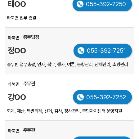
태OO
055-392-7250
록
을
하북면 업무 총괄
부
서,
직
총무팀장
하북면
위,
정OO
055-392-7251
이
름,
총무팀 업무총괄, 인사, 복무, 행사, 여론, 동향관리, 단체관리, 소방관리
전
화
번
주무관
하북면
호,
강OO
업
055-392-7252
무
내
회계, 예산, 특별회계, 선거, 감사, 청사관리, 주민자치센터 운영지원
용
순
주무관
하북면
서