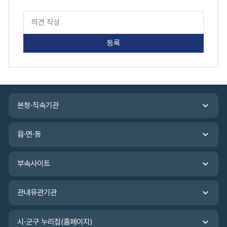
페
이
지
만
족
도
평
가
입
관
력
본청·직속기관
련
기
관
읍·면·동
바
로
가
부속사이트
기
관내유관기관
시·군구 누리집(홈페이지)