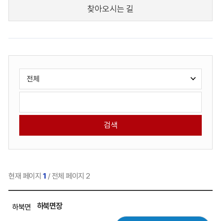
찾아오시는 길
게
검
시
색
판
유
검
검
형
색
색
선
어
택
현재 페이지
1
/ 전체 페이지 2
직
하북면장
하북면
원
목