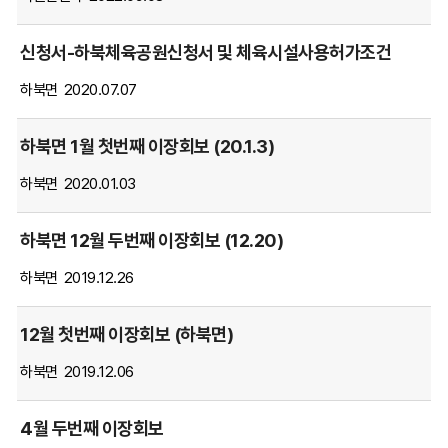
담
당
신청서-하북체육공원신청서 및 체육시설사용허가조건
부
하북면
2020.07.07
서,
작
성
하북면 1월 첫번째 이장회보 (20.1.3)
일,
하북면
2020.01.03
조
회
항
하북면 12월 두번째 이장회보 (12.20)
목
하북면
2019.12.26
별
순
서
12월 첫번째 이장회보 (하북면)
대
하북면
2019.12.06
로
안
내
4월 두번째 이장회보