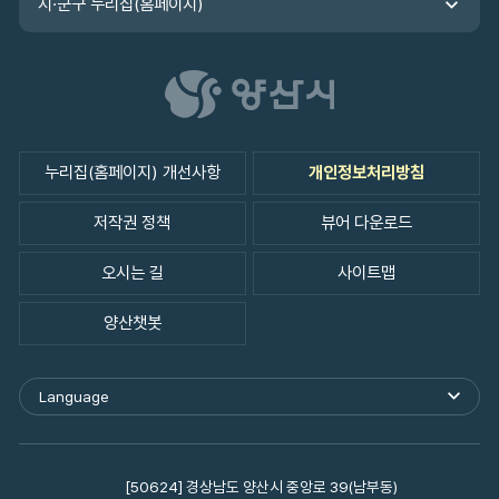
시·군구 누리집(홈페이지)
누리집(홈페이지) 개선사항
개인정보처리방침
저작권 정책
뷰어 다운로드
오시는 길
사이트맵
양산챗봇
Language
외
국
어
사
이
[50624] 경상남도 양산시 중앙로 39(남부동)