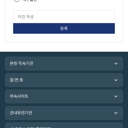
페
이
지
만
족
도
평
가
입
관
력
본청·직속기관
련
기
관
읍·면·동
바
로
가
부속사이트
기
관내유관기관