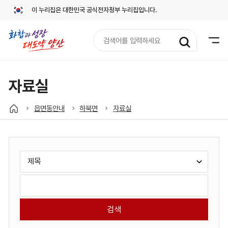
이 누리집은 대한민국 공식전자정부 누리집입니다.
검
색
어
입
력
자료실
읍면동안내
하북면
자료실
게
검
시
색
판
유
검
검
형
색
색
선
어
택:
입