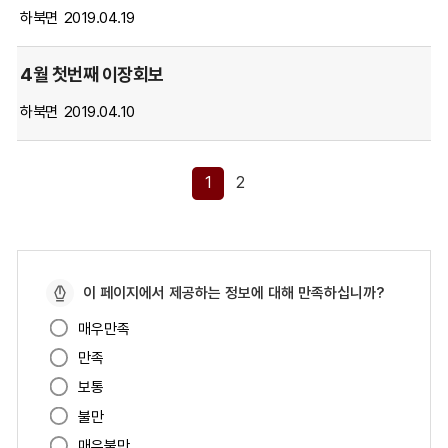
하
하북면
2019.04.19
는
표
4월 첫번째 이장회보
입
니
하북면
2019.04.10
다.
1
2
페
이 페이지에서 제공하는 정보에 대해 만족하십니까?
이
매우만족
지
만족
만
족
보통
도
불만
매우불만