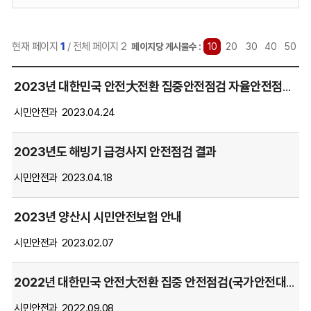
력:
현재 페이지
1
/ 전체 페이지 2
선
페이지당 게시물수 :
10
20
30
40
50
택
자
됨
2023년 대한민국 안전大전환 집중안전점검 자율안전점검표 게시
료
실
시민안전과
2023.04.24
게
시
2023년도 해빙기 급경사지 안전점검 결과
글
목
시민안전과
2023.04.18
록
을
2023년 양산시 시민안전보험 안내
번
호,
시민안전과
2023.02.07
제
목,
2022년 대한민국 안전大전환 집중 안전점검(국가안전대진단) 추진- 자율안전점검표 게시
파
일,
시민안전과
2022.09.08