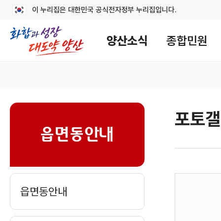
이 누리집은 대한민국 공식전자정부 누리집입니다.
메
뉴
양산소식
종합민원
구
성
읍면동 홈
포토갤
sns
읍면동안내
읍면동안내
게
시
판