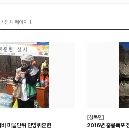
형
입
선
력:
1
/ 전체 페이지 1
택:
[
상북면
]
불대비 마을단위 민방위훈련
2016년 홍룡폭포 