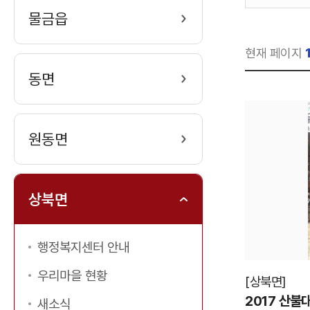
물금읍
검
색
현재 페이지
동면
원동면
상북면
행정복지센터 안내
우리마을 현황
[
상북면
]
2017 산
새소식