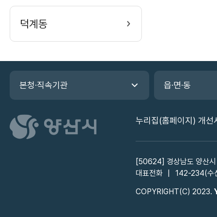
덕계동
관
본청·직속기관
읍·면·동
련
기
관
누리집(홈페이지) 개선
바
로
가
기
[50624] 경상남도 양산시
대표전화
142-234(수
COPYRIGHT(C) 2023.