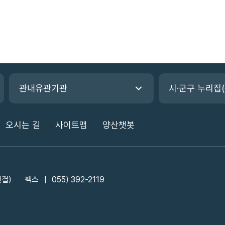
관내유관기관
시·군구 누리집
오시는 길
사이트맵
양산챗봇
연결)
팩스
055) 392-2119