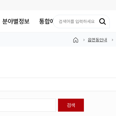
검
분야별정보
통합예약
색
어
입
읍면동안내
력