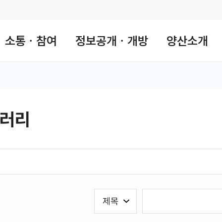
소통ㆍ참여
정보공개ㆍ개방
양산소개
러리
 공유 리스트 열기
본문 인쇄
검
검
색
색
유
어