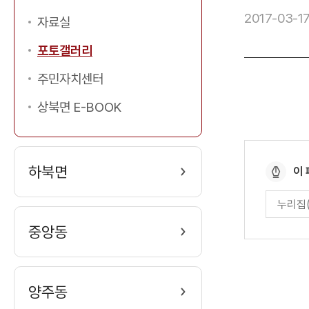
2017-03-1
자료실
포토갤러리
주민자치센터
상북면 E-BOOK
페
하북면
이
이
페
지
이
만
지
중앙동
만
족
족
도
도
평
양주동
가
입