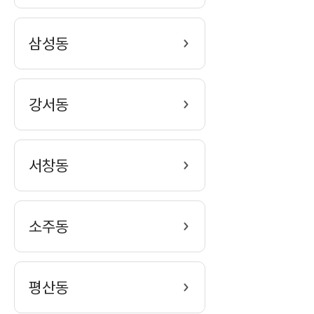
력
삼성동
강서동
서창동
소주동
평산동