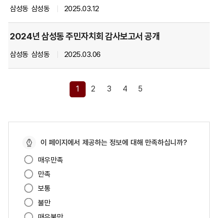
항
삼성동
삼성동
2025.03.12
목
별
2024년 삼성동 주민자치회 감사보고서 공개
순
서
삼성동
삼성동
2025.03.06
대
로
안
1
2
3
4
5
내
하
는
표
페
입
이 페이지에서 제공하는 정보에 대해 만족하십니까?
이
니
매우만족
지
다.
만족
만
족
보통
도
불만
매우불만