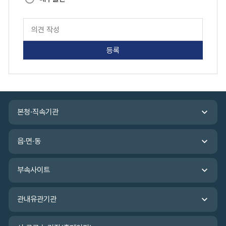
페
이
지
만
족
도
평
가
입
관
력
본청·직속기관
련
기
관
읍·면·동
바
로
가
부속사이트
기
관내유관기관