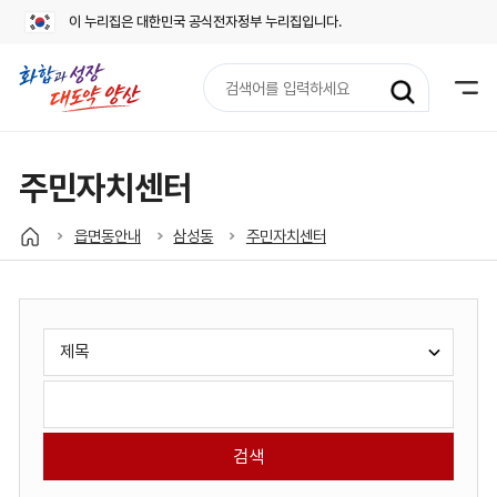
이 누리집은 대한민국 공식전자정부 누리집입니다.
검
색
어
입
력
주민자치센터
읍면동안내
삼성동
주민자치센터
게
검
시
색
판
유
검
검
형
색
색
선
어
택:
입