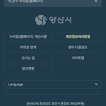
시·군구 누리집(홈페이지)
누리집(홈페이지) 개선사항
개인정보처리방침
저작권 정책
뷰어 다운로드
오시는 길
사이트맵
양산챗봇
Language
외
국
어
사
이
[50624] 경상남도 양산시 중앙로 39(남부동)