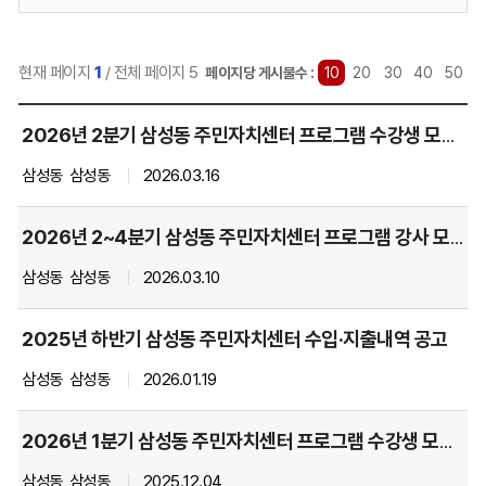
력:
현재 페이지
1
/ 전체 페이지 5
선
페이지당 게시물수 :
10
20
30
40
50
택
주
됨
2026년 2분기 삼성동 주민자치센터 프로그램 수강생 모집 공고
민
자
삼성동
삼성동
2026.03.16
치
센
2026년 2~4분기 삼성동 주민자치센터 프로그램 강사 모집 공고
터
소
삼성동
삼성동
2026.03.10
식
게
2025년 하반기 삼성동 주민자치센터 수입·지출내역 공고
시
글
삼성동
삼성동
2026.01.19
목
록
2026년 1분기 삼성동 주민자치센터 프로그램 수강생 모집 공고
을
번
삼성동
삼성동
2025.12.04