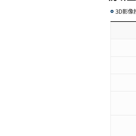
3D影像
视
听
室
使
用
指
南