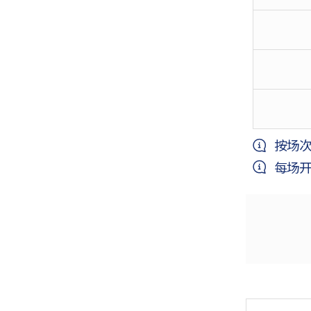
i
o
n
o
f
C
h
按场次
i
每场开
l
d
r
e
n's
M
u
s