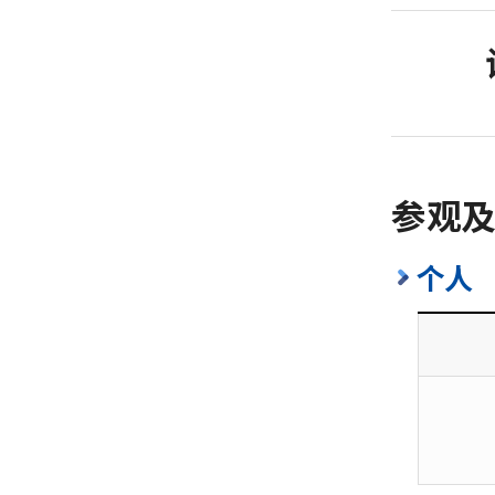
参观
个人
参
观
及
展