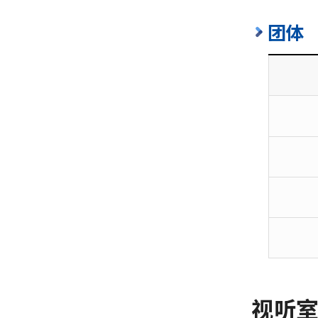
示
团体
讲
解
(个
人)
参
观
及
展
示
讲
解
(团
体)
视听