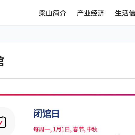
梁山简介
产业经济
生活
馆
 공유 리스트 열기
본문 인쇄
闭馆日
每周一, 1月1日, 春节, 中秋